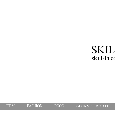
K
ITEM
FASHION
FOOD
GOURMET ＆ CAF